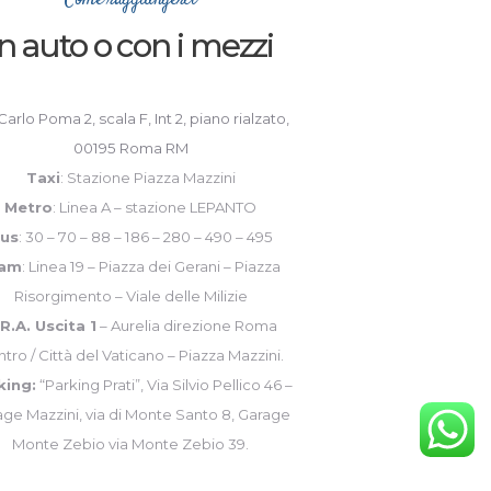
Come raggiungerci
In auto o con i mezzi
Carlo Poma 2, scala F, Int 2, piano rialzato,
00195 Roma RM
Taxi
: Stazione Piazza Mazzini
Metro
: Linea A – stazione LEPANTO
us
: 30 – 70 – 88 – 186 – 280 – 490 – 495
ram
: Linea 19 – Piazza dei Gerani – Piazza
Risorgimento – Viale delle Milizie
R.A. Uscita 1
– Aurelia direzione Roma
tro / Città del Vaticano – Piazza Mazzini.
king:
“Parking Prati”, Via Silvio Pellico 46 –
ge Mazzini, via di Monte Santo 8, Garage
Monte Zebio via Monte Zebio 39.