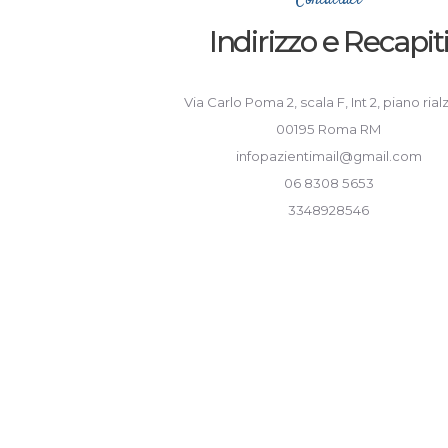
Contattaci
Indirizzo e Recapit
Via Carlo Poma 2, scala F, Int 2, piano rial
00195 Roma RM
infopazientimail@gmail.com
06 8308 5653
3348928546