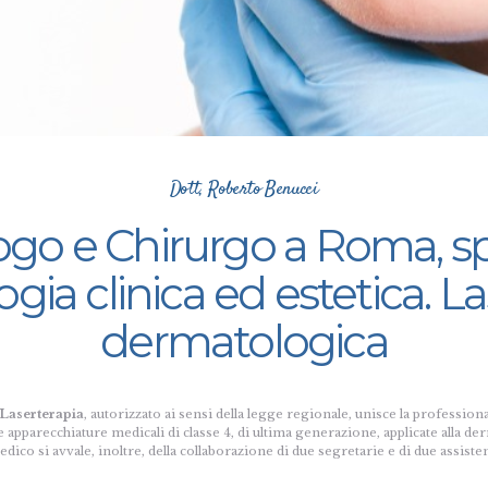
Dott, Roberto Benucci
o e Chirurgo a Roma, spe
ia clinica ed estetica. L
dermatologica
 Laserterapia
, autorizzato ai sensi della legge regionale, unisce la professio
le apparecchiature medicali di classe 4, di ultima generazione, applicate alla d
dico si avvale, inoltre, della collaborazione di due segretarie e di due assisten