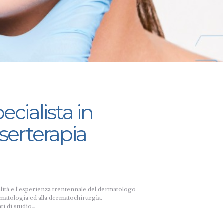
cialista in
aserterapia
nalità e l’esperienza trentennale del dermatologo
ermatologia ed alla dermatochirurgia.
ti di studio…