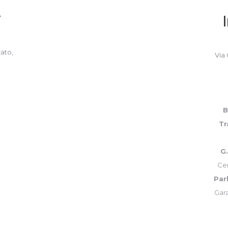
i
zato,
Via 
B
T
G.
Cen
Par
Gara