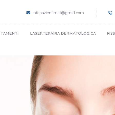
HOME
CHI SIAMO
infopazientimail@gmail.com
TRATTAMENTI
LASERTERAPIA
TTAMENTI
LASERTERAPIA DERMATOLOGICA
FIS
DERMATOLOGICA
FISSA UN
APPUNTAMENTO
CONTATTI