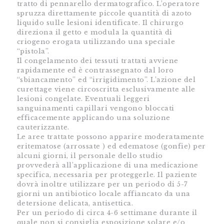
tratto di pennarello dermatografico. L’operatore
spruzza direttamente piccole quantità di azoto
liquido sulle lesioni identificate. Il chirurgo
direziona il getto e modula la quantità di
criogeno erogata utilizzando una speciale
“pistola”.
Il congelamento dei tessuti trattati avviene
rapidamente ed è contrassegnato dal loro
“sbiancamento” ed “irrigidimento”. L’azione del
curettage viene circoscritta esclusivamente alle
lesioni congelate. Eventuali leggeri
sanguinamenti capillari vengono bloccati
efficacemente applicando una soluzione
cauterizzante.
Le aree trattate possono apparire moderatamente
eritematose (arrossate ) ed edematose (gonfie) per
alcuni giorni, il personale dello studio
provvederà all’applicazione di una medicazione
specifica, necessaria per proteggerle. Il paziente
dovrà inoltre utilizzare per un periodo di 5-7
giorni un antibiotico locale affiancato da una
detersione delicata, antisettica.
Per un periodo di circa 4-6 settimane durante il
quale non si consiglia esposizione solare e/o