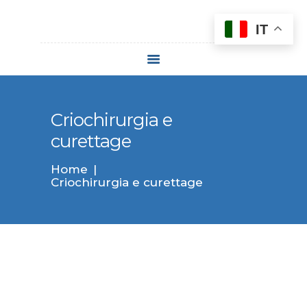
IT
HOME
CHI SIAMO
TRATTAMENTI
Criochirurgia e
LASERTERAPIA
curettage
DERMATOLOGICA
Home
FISSA UN
Criochirurgia e curettage
APPUNTAMENTO
CONTATTI