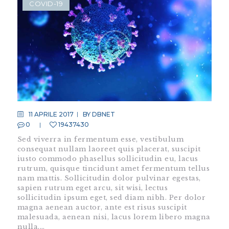
COVID-19
11 APRILE 2017
BY
DBNET
0
19437430
Sed viverra in fermentum esse, vestibulum
consequat nullam laoreet quis placerat, suscipit
iusto commodo phasellus sollicitudin eu, lacus
rutrum, quisque tincidunt amet fermentum tellus
nam mattis. Sollicitudin dolor pulvinar egestas,
sapien rutrum eget arcu, sit wisi, lectus
sollicitudin ipsum eget, sed diam nibh. Per dolor
magna aenean auctor, ante est risus suscipit
malesuada, aenean nisi, lacus lorem libero magna
nulla,…