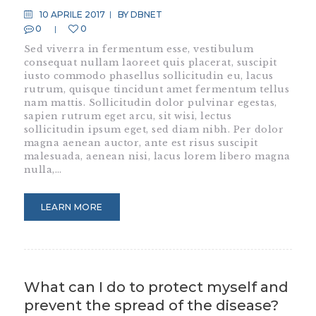
10 APRILE 2017
BY
DBNET
0
0
Sed viverra in fermentum esse, vestibulum
consequat nullam laoreet quis placerat, suscipit
iusto commodo phasellus sollicitudin eu, lacus
rutrum, quisque tincidunt amet fermentum tellus
nam mattis. Sollicitudin dolor pulvinar egestas,
sapien rutrum eget arcu, sit wisi, lectus
sollicitudin ipsum eget, sed diam nibh. Per dolor
magna aenean auctor, ante est risus suscipit
malesuada, aenean nisi, lacus lorem libero magna
nulla,…
LEARN MORE
What can I do to protect myself and
prevent the spread of the disease?