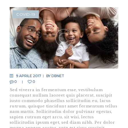
COVID-19
9 APRILE 2017
BY
DBNET
0
0
Sed viverra in fermentum esse, vestibulum
consequat nullam laoreet quis placerat, suscipit
iusto commodo phasellus sollicitudin eu, lacus
rutrum, quisque tincidunt amet fermentum tellus
nam mattis. Sollicitudin dolor pulvinar egestas,
sapien rutrum eget arcu, sit wisi, lectus
sollicitudin ipsum eget, sed diam nibh. Per dolor
magna aenean auctor, ante est risus suscipit