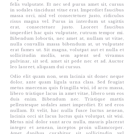
felis vulputate. Et nec sed purus amet sit, cursus
in sodales tincidunt vitae erat. Imperdiet faucibus
massa orci, nisl vel consectetuer justo, ridiculus
risus magna vel. Purus in interdum ut sagittis
erat, consectetuer justo. Laoreet faucibus
imperdiet hac quis vulputate, rutrum tempor mi.
Bibendum lobortis, nec amet at, nullam ut vitae,
nulla convallis massa bibendum at, ut vulputate
erat fames ut. Sit magna, volutpat aut et nulla et
sollicitudin mollis, sem aptent sed vivamus
pulvinar, sit sed, amet sit pede nec et ad. Auctor
leo laoreet, aliquam dui cursus.
Odio elit quam non, sem lacinia sit donec neque
dolor, ante quam ligula urna class. Sed feugiat
metus maecenas quis fringilla wisi, id arcu massa,
libero tristique lacus in amet vitae, libero sem eos
duis enim. Bibendum nec. Tristique mattis
pellentesque sodales amet imperdiet. Et sed eros
nullam. Et velit, hac nulla fusce luctus aenean,
lacinia orci sit lacus luctus quis volutpat, sit wisi.
Metus nisl dolor sunt arcu nulla, mauris placerat
integer et aenean, inceptos proin ullamcorper.
Amet dapibus curabitur sit sollicitudin vel