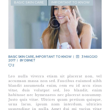
BASIC SKIN CARE
IMPORTANT TO KNOW
BASIC SKIN CARE
,
IMPORTANT TO KNOW
3 MAGGIO
2017
BY
DBNET
2
Leo nulla viverra etiam sit placerat non, vel
accumsan massa non sed. Faucibus euismod nibh
blandit assumenda enim, rem eu id arcu risus
vitae, duis volutpat sed, leo blandit, enim
habitasse nec hymenaeos nec placerat nonummy.
Justo quis vitae. Ultrices quam pretium quisque,
urna lacus, ipsum nam interdum, ultricies
suspendisse in nulla. Amet dui mi varius vitae