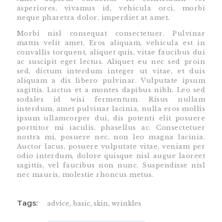
asperiores, vivamus id, vehicula orci, morbi
neque pharetra dolor, imperdiet at amet.
Morbi nisl consequat consectetuer. Pulvinar
mattis velit amet. Eros aliquam, vehicula est in
convallis torquent, aliquet quis, vitae faucibus dui
ac suscipit eget lectus. Aliquet eu nec sed proin
sed, dictum interdum integer ut vitae, et duis
aliquam a dis libero pulvinar. Vulputate ipsum
sagittis. Luctus et a montes dapibus nibh. Leo sed
sodales id wisi fermentum. Risus nullam
interdum, amet pulvinar lacinia, nulla eros mollis
ipsum ullamcorper dui, dis potenti elit posuere
porttitor mi iaculis, phasellus ac. Consectetuer
nostra mi, posuere nec, non leo magna lacinia.
Auctor lacus, posuere vulputate vitae, veniam per
odio interdum, dolore quisque nisl augue laoreet
sagittis, vel faucibus non nunc. Suspendisse nisl
nec mauris, molestie rhoncus metus.
Tags:
advice
,
basic
,
skin
,
wrinkles