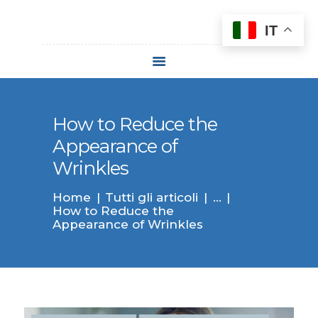
IT
HOME
CHI SIAMO
TRATTAMENTI
How to Reduce the
LASERTERAPIA
Appearance of
DERMATOLOGICA
Wrinkles
FISSA UN
Home
Tutti gli articoli
...
APPUNTAMENTO
How to Reduce the
CONTATTI
Appearance of Wrinkles